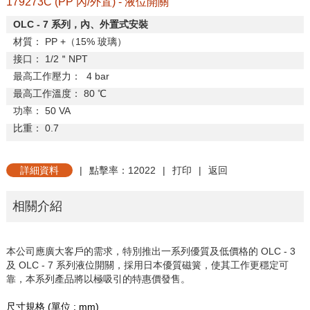
179273C (PP 內/外置) - 液位開關
OLC - 7
系列，內、外置式安裝
材
質：
PP +
（
15%
玻璃）
接
口：
1/2
＂
NPT
最高工作壓力：
4 bar
最高工作溫度：
80
℃
功
率：
50 VA
比
重：
0.7
詳細資料
|
點擊率：12022
|
打印
|
返回
相關介紹
本公司應廣大客戶的需求，特別推出一系列優質及低價格的 OLC - 3
及 OLC - 7 系列液位開關，採用日本優質磁簧，使其工作更穩定可
靠，本系列產品將以極吸引的特惠價發售。
尺寸規格
(
單位
: mm)