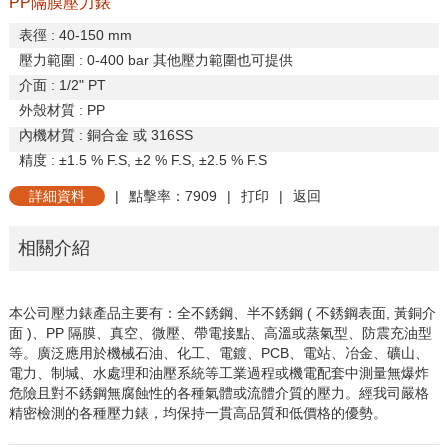
PP隔膜壓力錶
表徑
: 40-150 mm
壓力範圍
: 0-400 bar
其他壓力範圍也可提供
介面
: 1/2" PT
外殼材質
: PP
內機材質
:
銅合金
或
316SS
精度
:
±
1.5 % F.S,
±
2 % F.S,
±
2.5 % F.S
詳細資料
|
點擊率：7909
|
打印
|
返回
相關介紹
本公司壓力錶產品主要有：全不銹鋼、半不銹鋼
(
不銹鋼表面
,
黃
銅介
面
)
、
PP
隔膜、真空、微壓、帶電接點、高溫或蒸氣型、防
震充油型
等。廣泛應用於機械石油、化工、電鍍、
PCB
、電站、
冶金、礦山、
電力、制堿、水處理和油壓系統等工業過程或機電
配套中測量無爆炸
危險且對不銹鋼無腐蝕性的各種氣體或流體介
質的壓力。經我司嚴格
精密檢測的各種壓力錶，均保持一貫高品
質和低價格的優勢。