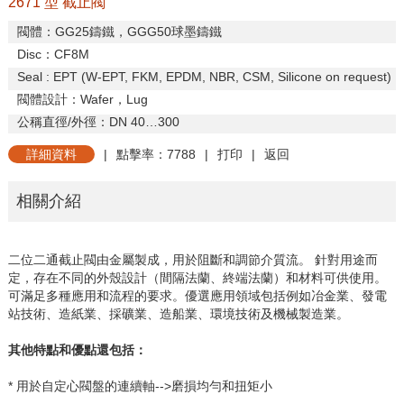
2671 型 截止閥
閥體：
GG25
鑄鐵，
GGG50
球墨鑄鐵
Disc：
CF8M
Seal
: EPT (W-EPT, FKM, EPDM, NBR, CSM, Silicone on request)
閥體設計：
Wafer
，
Lug
公稱直徑
/
外徑：
DN 40
…
300
詳細資料
|
點擊率：7788
|
打印
|
返回
相關介紹
二位二通截止閥由金屬製成，用於阻斷和調節介質流。
針對用途而
定，存在不同的外殼設計（間隔法蘭、終端法蘭）和材料可供使用。
可滿足多種應用和流程的要求。優選應用領域包括例如冶金業、發電
站技術、造紙業、採礦業、造船業、環境技術及機械製造業。
其他特點和優點還包括：
* 用於自定心閥盤的連續軸
-->
磨損均勻和扭矩小