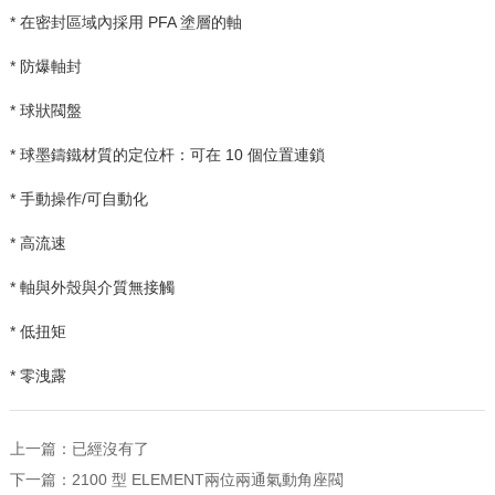
* 在密封區域內採用
PFA
塗層的軸
* 防爆軸封
* 球狀閥盤
* 球墨鑄鐵材質的定位杆：可在
10
個位置連鎖
* 手動操作
/
可自動化
* 高流速
* 軸與外殼與介質無接觸
* 低扭矩
* 零洩露
上一篇：已經沒有了
下一篇：
2100 型 ELEMENT兩位兩通氣動角座閥