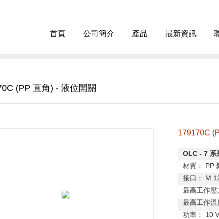
首頁
公司簡介
產品
最新資訊
70C (PP 直角) - 液位開關
179170C 
OLC - 7
系
材質：
PP
接口：
M 1
最高工作壓
最高工作溫
功率：
10 