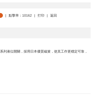
|
點擊率：10162
|
打印
|
返回
 - 7 系列液位開關，採用日本優質磁簧，使其工作更穩定可靠，