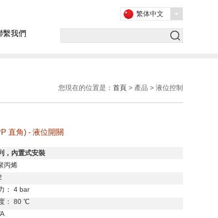
繁体中文
聯繫我們
您現在的位置是：
首頁
> 產品 > 液位控制
(PP 直角) - 液位開關
列，內置式安裝
聚丙烯
2
力：
4 bar
度：
80
℃
VA