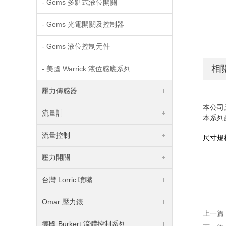
- Gems 多點式液位開關
- Gems 光電開關及控制器
- Gems 液位控制元件
相
- 美國 Warrick 液位感應系列
壓力傳感器
本公司
流量計
本系列
流量控制
尺寸規
壓力開關
台灣 Lorric 噴嘴
Omar 壓力錶
上一篇
德國 Burkert 流體控制系列