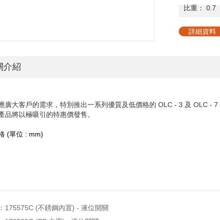
比重：
0.7
詳細資料
關介紹
應廣大客戶的需求，特別推出一系列優質及低價格的 OLC - 3 及 OLC
產品將以極吸引的特惠價發售。
格
(
單位
: mm)
：
175575C (不銹鋼內置) - 液位開關