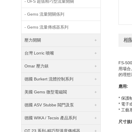
- OFS 超值精巧型流量開關
- Gems 流量開關係列
- Gems 流量傳感器系列
相
壓力開關
台灣 Lorric 噴嘴
FS-50
Omar 壓力錶
用場合
的理想
德國 Burkert 流體控制系列
應用
:
美國 Gems 微型電磁閥
* 保
* 電
德國 ASV Stubbe 閥門及泵
* 工
德國 WIKA / Tecsis 產品系列
尺寸規
OT 23 系列-精巧型溫度傳感器