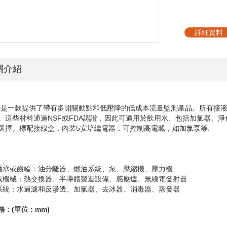
詳細資料
關介紹
0
是一款提供了帶有多開關動點和低壓降的低成本流量監測產品。所有接
。這些材料通過
NSF
或
FDA
認證，因此可適用於飲用水、包括加氯器、淨
選擇。標配接線盒，內裝
5
安培繼電器，可控制高電載，如加氯泵等
.
護軸承或齒輪：油分離器、燃油系統、泵、壓縮機、壓力機
子或機械：熱交換器、半導體製造設備、感應爐、無線電發射器
藝系統：水過濾和反滲透、加氯器、去冰器、消毒器、蒸發器
格
: (
單位
: mm)