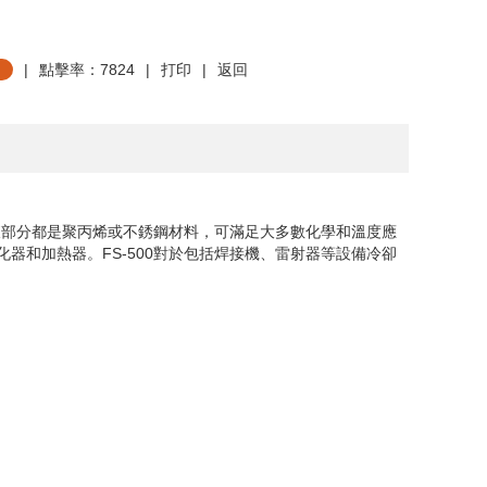
|
點擊率：7824
|
打印
|
返回
液部分都是聚丙烯或不銹鋼材料，可滿足大多數化學和溫度應
化器和加熱器。
FS-500
對於包括焊接機、雷射器等設備冷卻