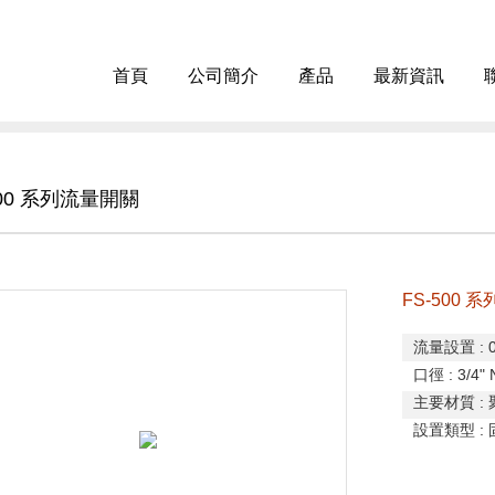
首頁
公司簡介
產品
最新資訊
500 系列流量開關
FS-500 
流量設置
: 
口徑
: 3/4"
主要材質
:
設置類型
: