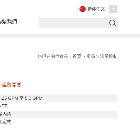
繁体中文
聯繫我們
您現在的位置是：
首頁
> 產品 > 流量控制
系列流量開關
0.25 GPM
至
5.0 GPM
 NPT
聚丙烯
固定式