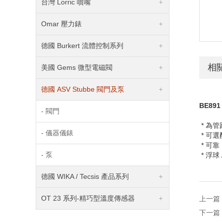
台灣 Lorric 噴嘴
Omar 壓力錶
德國 Burkert 流體控制系列
相
美國 Gems 微型電磁閥
德國 ASV Stubbe 閥門及泵
BE891
- 閥門
* 為
- 儀器儀錶
* 可
* 可
- 泵
* 浮球
德國 WIKA / Tecsis 產品系列
OT 23 系列-精巧型溫度傳感器
上一篇
下一篇