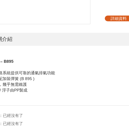
詳細資料
關介紹
 – B895
管路系統提供可靠的通氣排氣功能
選配加裝彈簧
(B 895 )
靠，幾乎無需維護
/
浮子由
PP
製成
：已經沒有了
：已經沒有了