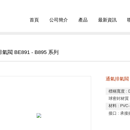
首頁
公司簡介
產品
最新資訊
氣閥 BE891 - B895 系列
通氣排氣閥 BE
標稱寬度
: 
球密封材質
材料
: PVC-
接口
:
承接