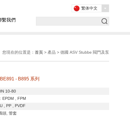
繁体中文
聯繫我們
您現在的位置是：
首頁
> 產品 > 德國 ASV Stubbe 閥門及泵
891 - B895 系列
DN 10-80
: EPDM , FPM
U , PP , PVDF
插頭
,
管套