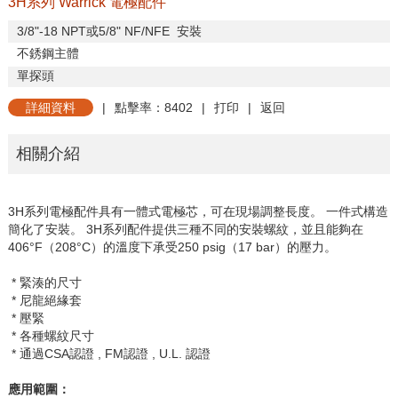
3H系列 Warrick 電極配件
3/8"-18 NPT
或
5/8" NF/NFE
安裝
不銹鋼主體
單探頭
詳細資料
|
點擊率：8402
|
打印
|
返回
相關介紹
3H
系列電極配件具有一體式電極芯，可在現場調整長度。
一件式構造
簡化了安裝。
3H
系列配件提供三種不同的安裝螺紋，並且能夠在
406
°
F
（
208
°
C
）的溫度下承受
250 psig
（
17 bar
）的壓力。
* 緊湊的尺寸
* 尼龍絕緣套
* 壓緊
* 各種螺紋尺寸
* 通過
CSA
認證 ,
FM
認證 ,
U.L.
認證
應用範圍：