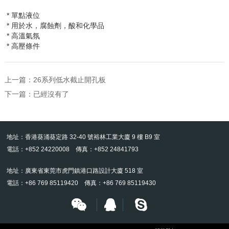
* 單點液位
* 用於水，腐蝕劑，酸和化學品
* 高溫氣氛
* 高壓條件
上一篇：
26系列低水截止開孔板
下一篇：已經沒有了
地址：香港葵涌葵定路 32-40 號裕林工業大廈 9 樓 B9 室
電話：+852 24220008 傳真：+852 24841793
地址：廣東省東莞市虎門鎮港口路設計大廈 518 室
電話：+86 769 85119420 傳真：+86 769 85119430