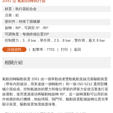
2051 型 氣動回轉執行器
材質：執行器鋁合金
活塞：鋁
密封件：特殊丁腈橡膠
旋轉：
90
º，可調至
-5
º…
95
º
可調角度：每個終端位置
20
º
控制壓力：
3
…
8 bar
，單作用，
2.5
…
8 bar
，雙作用，最大
8 bar
詳細資料
|
點擊率：7701
|
打印
|
返回
相關介紹
氣動回轉驅動裝置
2051
由一個單動或者雙動氣動直線活塞驅動裝置
（帶有內部接頭，用來連接一個轉動件）和一個
ISO 5211
通用型機
械介面組成。控制氣施加的壓力和復位彈簧的彈簧力促使活塞進行直
線運動，進而透過接頭將驅動軸旋轉
90
°。這一旋轉運動可以用於操
作相應的執行機構，例如球閥、閥門等。驅動裝置配備旋轉位置光學
顯示裝置。驅動裝置無需維護保養。