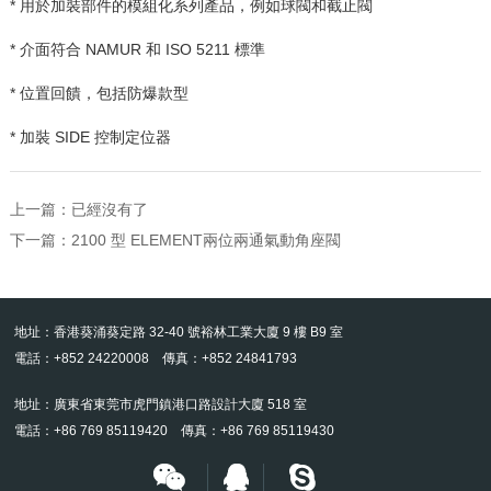
* 用於加裝部件的模組化系列產品，例如球閥和截止閥
* 介面符合
NAMUR
和
ISO 5211
標準
* 位置回饋，包括防爆款型
* 加裝
SIDE
控制定位器
上一篇：已經沒有了
下一篇：
2100 型 ELEMENT兩位兩通氣動角座閥
地址：香港葵涌葵定路 32-40 號裕林工業大廈 9 樓 B9 室
電話：+852 24220008 傳真：+852 24841793
地址：廣東省東莞市虎門鎮港口路設計大廈 518 室
電話：+86 769 85119420 傳真：+86 769 85119430