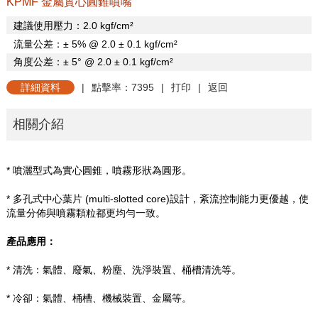
KPMF 金屬實心圓錐噴嘴
建議使用壓力：
2.0 kgf/cm
²
流量公差：±
5% @ 2.0
±
0.1 kgf/cm
²
角度公差：±
5
°
@ 2.0
±
0.1 kgf/cm
²
詳細資料
|
點擊率：7395
|
打印
|
返回
相關介紹
* 噴灑型式為實心圓錐，噴霧形狀為圓形。
* 多孔式中心葉片
(multi-slotted core)
設計，紊流控制能力更優越，使
流量分佈與噴霧顆粒都更均勻一致。
產品應用：
*
清洗：氣體、廢氣、粉塵、洗淨裝置、桶槽清洗等。
*
冷卻：氣體、桶槽、機械裝置、金屬等。