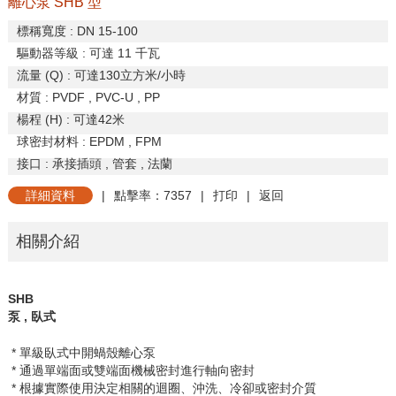
離心泵 SHB 型
標稱寬度
: DN 15-100
驅動器等級
:
可達
11
千瓦
流量
(Q) :
可達
130
立方米
/
小時
材質
: PVDF , PVC-U , PP
楊程
(H) :
可達
42
米
球密封材料
: EPDM , FPM
接口
:
承接插頭
,
管套
,
法蘭
詳細資料
|
點擊率：7357
|
打印
|
返回
相關介紹
SHB
泵
,
臥式
* 單級臥式中開蝸殼離心泵
* 通過單端面或雙端面機械密封進行軸向密封
* 根據實際使用決定相關的迴圈、沖洗、冷卻或密封介質