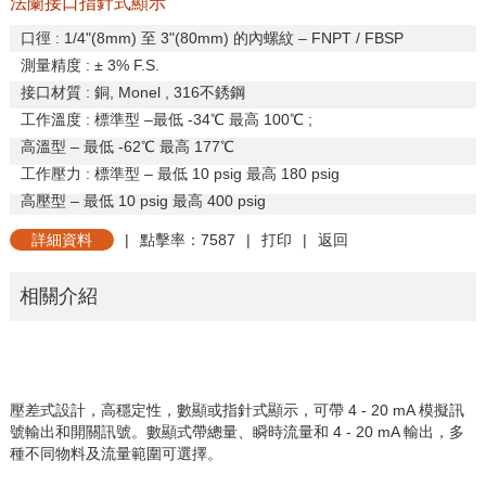
法蘭接口指針式顯示
口徑
: 1/4"(8mm)
至
3"(80mm)
的內螺紋
– FNPT / FBSP
測量精度 : ± 3% F.S.
接口材質
:
銅
, Monel , 316
不銹鋼
工作溫度
:
標準型
–
最低
-34
℃ 最高
100
℃
;
高溫型
–
最低
-62
℃ 最高
177
℃
工作壓力
:
標準型
–
最低
10 psig
最高
180 psig
高壓型
–
最低 10 psig 最高 400 psig
詳細資料
|
點擊率：7587
|
打印
|
返回
相關介紹
壓差式設計，高穩定性，數顯或指針式顯示，可帶
4 - 20 mA
模擬訊
號輸出
和開關訊號。數顯式帶總量、瞬時流量和
4 - 20 mA
輸出，多
種不同物料及
流量範圍可選擇。