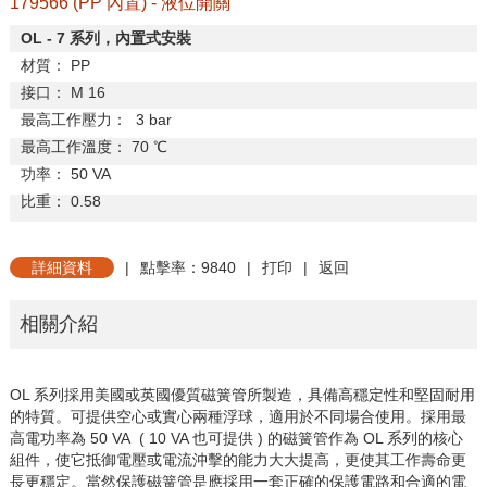
179566 (PP 內置) - 液位開關
OL - 7
系列，內置式安裝
材質：
PP
接口：
M 16
最高工作壓力：
3 bar
最高工作溫度：
70
℃
功率：
50 VA
比重：
0.58
詳細資料
|
點擊率：9840
|
打印
|
返回
相關介紹
OL 系列採用美國或英國優質磁簧管所製造，具備高穩定性和堅固耐用
的特質。可提供空心或實心兩種浮球，適用於不同場合使用。採用最
高電功率為 50 VA ( 10 VA 也可提供 ) 的磁簧管作為 OL 系列的核心
組件，使它抵御電壓或電流沖擊的能力大大提高，更使其工作壽命更
長更穩定。當然保護磁簧管是應採用一套正確的保護電路和合適的電