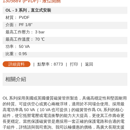
130588V (PVDF) - 液位開關
OL - 3
系列，直立式安裝
材質：
PVDF
介面：
PF 1/8”
最高工作壓力：
3 bar
最高工作溫度：
70
℃
功率：
50 VA
比重：
0.95
詳細資料
|
點擊率：8773
|
打印
|
返回
相關介紹
OL 系列採用美國或英國優質磁簧管所製造，具備高穩定性和堅固耐用
的特質。可提供空心或實心兩種浮球，適用於不同場合使用。採用最
高電功率爲 50 VA ( 10 VA 也可提供 ) 的磁簧管作爲 OL 系列的核心
組件，使它抵禦電壓或電流衝擊的能力大大提高，更使其工作壽命更
長更穩定。當然保護磁簧管是應採用一套正確的保護電路和合適的電
子組件，詳情請與我司查詢。我司以極優惠的價格，爲廣大長期支援