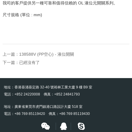
我司的客戶提供另一種可靠和值得信賴的 OL 液位元開關系列。
尺寸規格 (單位 : mm)
上一篇：
138588V (PP空心) - 液位開關
下一篇：已經沒有了
地址：香港葵涌葵定路 32-40 號裕林工業大廈 9 樓 B9 室
電話：+852 24220008 傳真：+852 24841793
地址：廣東省東莞市虎門鎮港口路設計大廈 518 室
電話：+86 769 85119420 傳真：+86 769 85119430