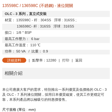
135598C / 136598C (不銹鋼) - 液位開關
OLC - 3
系列，直立式安裝
材質：
135598C -
杆
: 304SS
浮球
: 316SS ;
136598C-
杆
: 316SS
浮球
: 316SS
接口：
1/8
＂
BSP
最高工作壓力：
6 bar
最高工作溫度：
110
℃
功率：
50 VA
/
比重：
0.9
詳細資料
|
點擊率：12280
|
打印
|
返回
相關介紹
本公司應廣大客戶的需求，特別推出一系列優質及低價格的 OLC - 3
及 OLC - 7 系列液位開關，採用日本優質磁簧，使其工作更穩定可
靠，本系列產品將以極吸引的特惠價發售。
尺寸規格
(
單位
: mm)