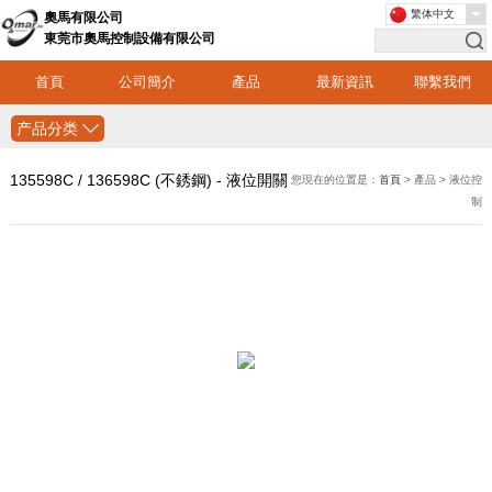
繁体中文
奧馬有限公司
東莞市奧馬控制設備有限公司
首頁
公司簡介
產品
最新資訊
聯繫我們
产品分类
135598C / 136598C (不銹鋼) - 液位開關
您現在的位置是：
首頁
> 產品 > 液位控
制