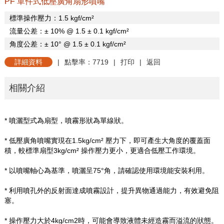
PF 單件式低壓廣角扇形噴嘴
標準操作壓力：
1.5 kgf/cm
²
流量公差：±
10% @ 1.5
±
0.1 kgf/cm
²
角度公差：±
10
°
@ 1.5
±
0.1 kgf/cm
²
詳細資料
|
點擊率：7719
|
打印
|
返回
相關介紹
* 噴灑型式為扇型，噴霧形狀為單線狀。
* 低壓廣角噴嘴實現在
1.5kg/cm
²
壓力下，即可產生大角度的覆蓋面
積，較標準扇型
3kg/cm
²
操作壓力更小，更適合低壓工作環境。
* 以噴嘴軸心為基準，噴灑呈
75
°角，請確認使用環境能安裝利用。
* 利用噴孔外的反射面達成噴霧設計，提升異物通過能力，有效避免阻
塞。
* 操作壓力大於
4kg/cm2
時，可能會導致液體未經造霧而溢流的狀態。