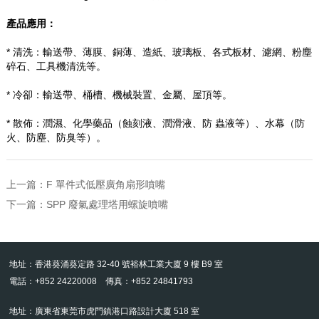
產品應用：
*
清洗：輸送帶、薄膜、銅薄、造紙、玻璃板、各式板材、濾網、粉塵
碎石、工具機清洗等。
*
冷卻：輸送帶、桶槽、機械裝置、金屬、屋頂等。
*
散佈：潤濕、化學藥品（蝕刻液、潤滑液、防
蟲液等）、水幕（防
火、防塵、防臭等）。
上一篇：
F 單件式低壓廣角扇形噴嘴
下一篇：
SPP 廢氣處理塔用螺旋噴嘴
地址：香港葵涌葵定路 32-40 號裕林工業大廈 9 樓 B9 室
電話：+852 24220008 傳真：+852 24841793
地址：廣東省東莞市虎門鎮港口路設計大廈 518 室