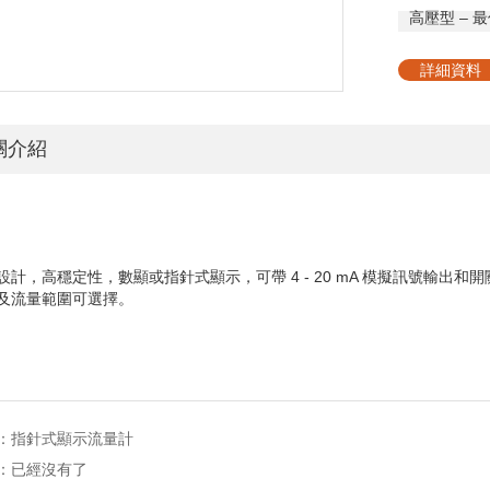
高壓型
–
最低
詳細資料
關介紹
設計，高穩定性，數顯或指針式顯示，可帶
4 - 20 mA
模擬訊號輸出
和開
及
流量範圍可選擇。
：
指針式顯示流量計
：已經沒有了