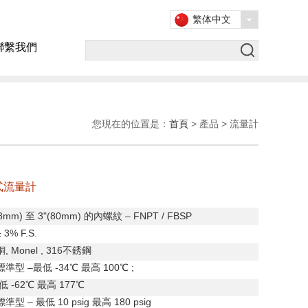
繁体中文
聯繫我們
您現在的位置是：
首頁
> 產品 > 流量計
式流量計
(8mm)
至
3"(80mm)
的內螺紋
– FNPT / FBSP
3% F.S.
銅
, Monel , 316
不銹鋼
標準型
–
最低
-34
℃ 最高
100
℃
;
低
-62
℃ 最高
177
℃
標準型
–
最低
10 psig
最高
180 psig