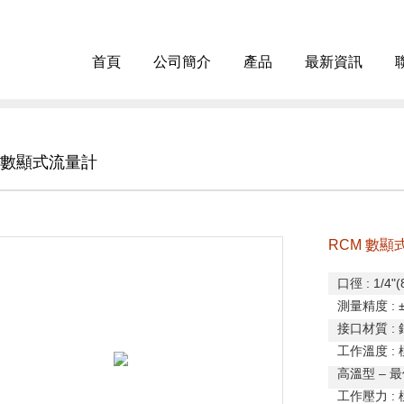
首頁
公司簡介
產品
最新資訊
M 數顯式流量計
RCM 數顯
口徑
: 1/4"
測量精度 : ± 
接口材質
:
工作溫度
:
高溫型
–
最
工作壓力
: