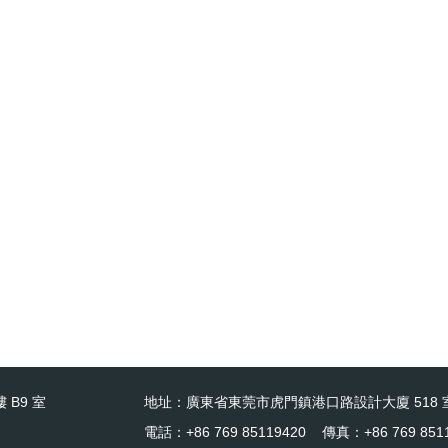
 B9 室
地址：廣東省東莞市虎門鎮港口路設計大廈 518 
電話：+86 769 85119420 傳真：+86 769 851