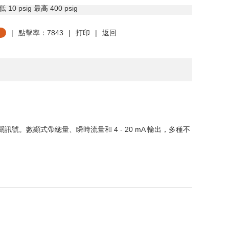
 10 psig 最高 400 psig
|
點擊率：7843
|
打印
|
返回
關訊號。數顯式帶總量、瞬時流量和
4 - 20 mA
輸出，多種不