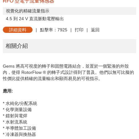
RFO 型電子流量傳感器
視覺化的精確流量指示
4.5
到
24 V
直流脈動電壓輸出
詳細資料
|
點擊率：7925
|
打印
|
返回
相關介紹
Gems
將高可視度的轉子和固態電路結合，並置於一個緊湊的外殼
內，使得
RotorFlow ®
的轉子式設計得到了普及。他們以無可比擬的
性價比提供精確的流量輸出和顯而易見的可視指示。
應用
:
* 水純化
/
分配系統
* 化學測量設備
* 鐳射與電焊
* 水射流系統
* 半導體加工設備
* 冷凍器與換熱器