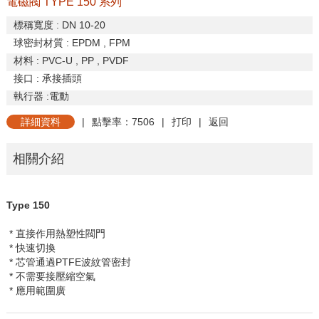
電磁閥 TYPE 150 系列
標稱寬度
: DN 10-20
球密封材質
: EPDM , FPM
材料
: PVC-U , PP , PVDF
接口
:
承接插頭
執行器
:
電動
詳細資料
|
點擊率：7506
|
打印
|
返回
相關介紹
Type 150
* 直接作用熱塑性閥門
* 快速切換
* 芯管通過
PTFE
波紋管密封
* 不需要接壓縮空氣
* 應用範圍廣