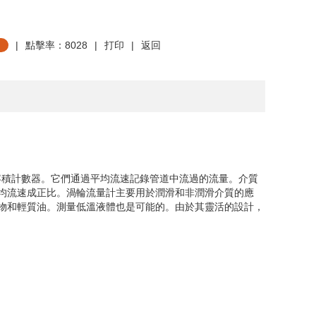
|
點擊率：8028
|
打印
|
返回
容積計數器。它們通過平均流速記錄管道中流過的流量。介質
均流速成正比。渦輪流量計主要用於潤滑和非潤滑介質的應
物和輕質油。測量低溫液體也是可能的。由於其靈活的設計，