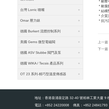
* 耐壓
* 耐
台灣 Lorric 噴嘴
* 結
* 介質
Omar 壓力錶
* 抗污
德國 Burkert 流體控制系列
美國 Gems 微型電磁閥
上一篇
下一篇
德國 ASV Stubbe 閥門及泵
德國 WIKA / Tecsis 產品系列
OT 23 系列-精巧型溫度傳感器
地址：香港葵涌葵定路 32-40 號裕林工業大廈 9 樓
電話：+852 24220008 傳真：+852 24841793