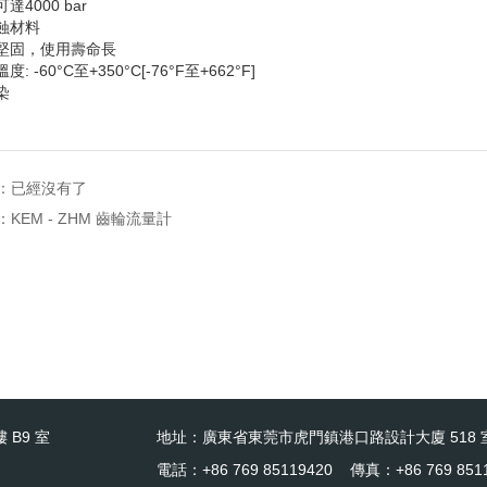
可達
4000 bar
腐蝕材料
構堅固，使用壽命長
溫度
: -60°C
至
+350°C[-76°F
至
+662°F]
染
：已經沒有了
：
KEM - ZHM 齒輪流量計
 B9 室
地址：廣東省東莞市虎門鎮港口路設計大廈 518 
電話：+86 769 85119420 傳真：+86 769 851