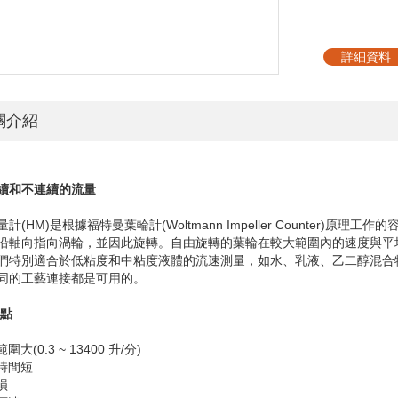
詳細資料
關介紹
續和不連續的流量
量計
(HM)
是根據福特曼葉輪計
(Woltmann Impeller Counter)
原理工作的
沿軸向指向渦輪，並因此旋轉。自由旋轉的葉輪在較大範圍內的速度與平
們特別適合於低粘度和中粘度液體的流速測量，如水、乳液、乙二醇混合
同的工藝連接都是可用的。
點
量範圍大
(0.3 ~ 13400
升
/
分
)
應時間短
損