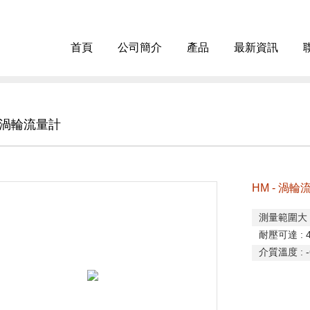
首頁
公司簡介
產品
最新資訊
- 渦輪流量計
HM - 渦輪
測量範圍大
耐壓可達
: 
介質溫度
: 