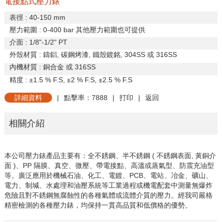
電接點式壓力錶
表徑
: 40-150 mm
壓力範圍
: 0-400 bar
其他壓力範圍也可提供
介面
: 1/8"-1/2" PT
外殼材質
:
鑄鋁
,
碳鋼烤漆
,
鐵殼鍍銘
, 304SS
或
316SS
內機材質
:
銅合金
或
316SS
精度
:
±
1.5 % F.S,
±
2 % F.
S,
±
2.5 % F.S
詳細資料
|
點擊率：7888
|
打印
|
返回
相關介紹
本公司壓力錶產品主要有：全不銹鋼、半不銹鋼
(
不銹鋼表面
,
黃
銅介
面
)
、
PP
隔膜、真空、微壓、帶電接點、高溫或蒸氣型、防
震充油型
等。廣泛應用於機械石油、化工、電鍍、
PCB
、電站、
冶金、礦山、
電力、制堿、水處理和油壓系統等工業過程或機電
配套中測量無爆炸
危險且對不銹鋼無腐蝕性的各種氣體或流體介
質的壓力。經我司嚴格
精密檢測的各種壓力錶，均保持一貫高品
質和低價格的優勢。