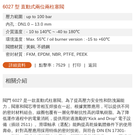
6027 型 直動式兩位兩柱塞閥
壓力範圍
: up to 100 bar
內孔
: DN1.0 – 13.0 mm
介質溫度
: - 10 to 140
℃
~ -40 to 180
℃
環境溫度
: Max.
55
℃
/ oil burner version : -15 to +60
℃
閥體材質
:
黃銅
,
不銹鋼
密封材質
: FKM, EPDM, NBR, PTFE, PEEK
詳細資料
|
點擊率：7529
|
打印
|
返回
相關介紹
閥門
6027
是一款直動式柱塞閥。為了提高壓力安全性和防洩漏能
力，閥塞和閥芯導管相互焊接在一起。根據實際應用，可以提供不同
的密封材料組合。線圈包覆有一層化學耐抗性高的環氧樹脂。為了降
低運作過程中的電量消耗，提供用於過激勵的“
Kick and Drop
”
電子設
備（插頭
2511
）。滑環軸承（選配）能夠提高乾燥氣體條件下的使用
壽命。針對高壓應用採用特殊的密封技術。與符合
DIN EN 17301-