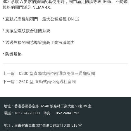
803
形狀
A
要求的插頭配套使用時，閥門滿足防護等級
IP65
。不銹鋼
規格的閥門滿足
NEMA 4X
。
* 直動式高性能閥門，最大公稱通徑
DN 12
* 抗振型螺紋接合線圈系統
* 透過焊接的閥芯導管提高了防洩漏能力
* 防爆規格
上一篇：
0330 型直動式兩位兩通或兩位三通翻板閥
下一篇：
2610 型 直動式兩位兩通柱塞閥
地址：香港葵涌葵定路 32-40 號裕林工業大廈 9 樓 B9 室
電話：+852 24220008 傳真：+852 24841793
地址：廣東省東莞市虎門鎮港口路設計大廈 518 室